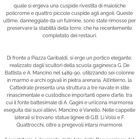
quale si ergeva una cuspide rivestita di maioliche
policrome e quattro piccole cuspide agli angoli. Queste
ultime, danneggiate da un fulmine, sono state rimosse per
preservare la stabilità della torre, che ha recentemente
completato dei restauri.
Di fronte a Piazza Garibaldi, si erge un portico elegante,
realizzato dagli scultori della scuola gaginesca G. De
Battista e A. Mancino nel 1489-90, utilizzando sei colonne
in marmo e archi ogivali in pietra arenaria. All’interno, la
Cattedrale presenta una struttura a tre navate in stile
rinascimentale e custodisce importanti opere d’arte, tra
cui il fonte battesimale di A. Gagini e un’icona marmorea
eseguita dai suoi allievi, Mancino e Vanello. Nelle cappelle
laterali si trovano statue lignee di G.B. Li Volsi e F.
Quattrocchi, oltre a pregevoli intarsi marmorei.