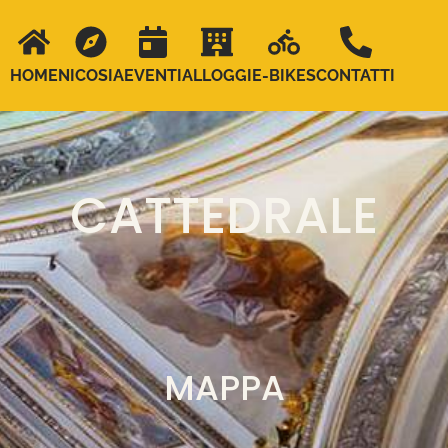
HOME
NICOSIA
EVENTI
ALLOGGI
E-BIKES
CONTATTI
CATTEDRALE
MAPPA