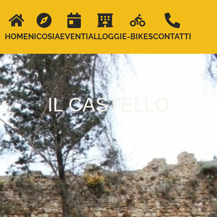
HOME
NICOSIA
EVENTI
ALLOGGI
E-BIKES
CONTATTI
IL CASTELLO
Senectus erat sem tincidunt mi duis vehicula, est diam
molestie. Mauris in ut eget wisi, et mollis bibendum nulla,
amet malesuada.