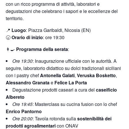
con un ricco programma di attività, laboratori e
degustazioni che celebrano i sapori e le eccellenze del
territorio.
📍
Luogo
: Piazza Garibaldi, Nicosia (EN)
🕢
Orario di inizio
: ore 19:30
👨‍🍳
Programma della serata
:
Ore 19:30
: Inaugurazione ufficiale con le autorità. A
seguire, laboratorio didattico su dolci tradizionali siciliani
con i pastry chef
Antonella Galati
,
Veruska Bosketto
,
Alessandro Granata
e
Felice La Porta
Degustazione prodotti caseari a cura del
caseificio
Albereto
Ore 19:45
: Masterclass su cucina fusion con lo chef
Enrico Pantorno
Ore 20:00
: Tavola rotonda sulla
sostenibilità dei
prodotti agroalimentari
con ONAV