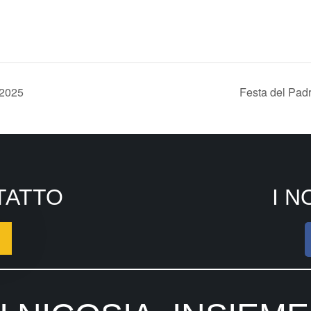
2025
Festa del Pad
TATTO
I N