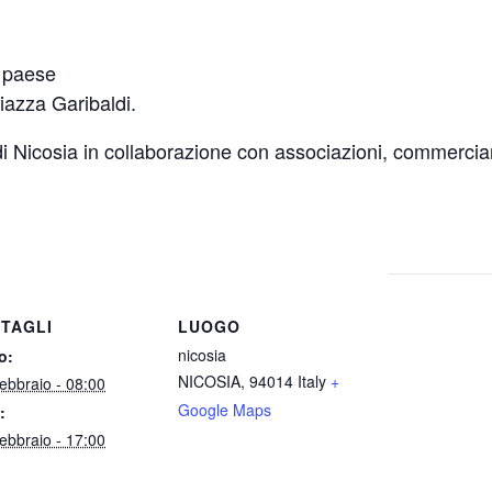
l paese
iazza Garibaldi.
cosia in collaborazione con associazioni, commercianti e
TAGLI
LUOGO
nicosia
o:
NICOSIA
,
94014
Italy
+
ebbraio - 08:00
Google Maps
:
ebbraio - 17:00