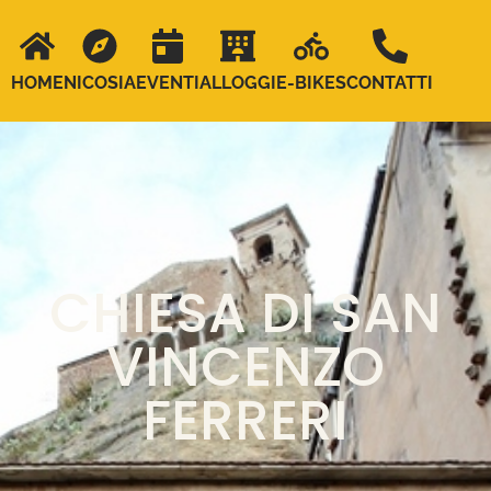
HOME
NICOSIA
EVENTI
ALLOGGI
E-BIKES
CONTATTI
CHIESA DI SAN
VINCENZO
FERRERI