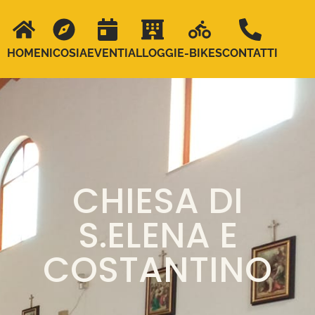
HOME
NICOSIA
EVENTI
ALLOGGI
E-BIKES
CONTATTI
CHIESA DI
S.ELENA E
COSTANTINO